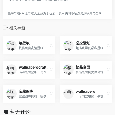
星海导航-网址导航大全致力于优质、实用的网络站点资源收集与分享！
相关导航
绘壁纸
必应壁纸
提供免费高清壁纸下载，精选多种主题壁纸，涵盖风景、人物、动物、动漫等类型，适配各种设备。支持在线分享与下载，享受最便捷的壁纸获取体验！
超高质量的必应壁纸与必应美图，你可以查看每日精彩的官方必应壁纸，查看明天必应壁纸，也可下载必应4K壁纸，获取必应壁纸API,下载必应手机壁纸和进行必应壁纸投稿。
wallpaperscraft电脑壁纸
极品桌面
高清桌面壁纸，免费桌面背景
极品桌面网提供高端桌面壁纸图片,包含4K壁纸、电脑桌面4K壁纸、电脑桌面壁纸、动态壁纸等精美壁纸图片。极品桌面为您分享高端高清电脑桌面壁纸和手机壁纸资源。
宝藏图库
wallpapers
宝藏图库网站，提供海量高清壁纸资源，动漫、游戏、美女、风景等壁纸类型应有尽有。轻松下载心仪壁纸，装点您的电脑。壁纸大全任你挑选，尽在宝藏图库！
一个内含电脑、手机高清壁纸分享的网站，无版权
暂无评论