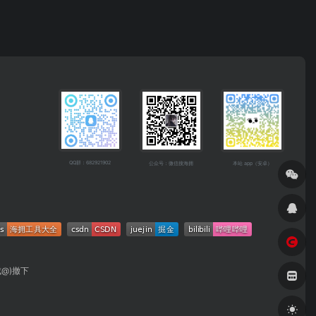
QQ群：682921902
公众号：微信搜海拥
本站 app（安卓）
成@)撤下