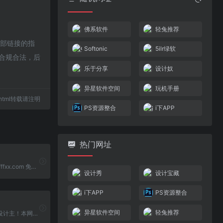
佛系软件
轻兔推荐
外部链接的指
Softonic
5ilr绿软
于合规合法，后
乐于分享
设计奴
异星软件空间
玩机手册
01.html转载请注明
PS资源整合
i下APP
热门网址
乐于分享官网 fffxx.com 免费资源分享网站。
设计秀
设计宝藏
i下APP
PS资源整合
异星软件空间
轻兔推荐
来设计奴，做设计主！本网站致力于为广大设计师、影楼图像工作者、在校学生等设计从业者提供丰富、纯净、安全、完整的设计素材分享与下载。