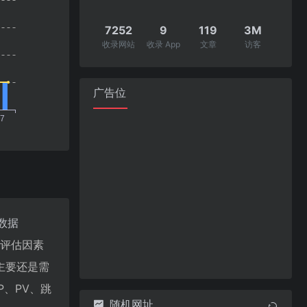
7252
9
119
3M
收录网站
收录 App
文章
访客
广告位
数据
值评估因素
主要还是需
、PV、跳
随机网址