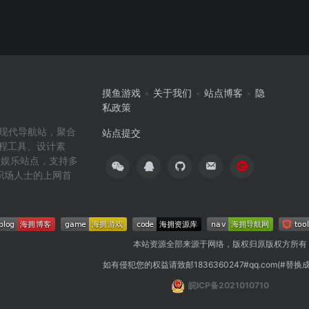
摸鱼游戏
关于我们
站点博客
隐
私政策
高效的现代导航站，聚合
站点提交
编程工具、设计素
闲娱乐站点，支持多
职场人士的上网首
本站资源全部来源于网络，版权归原版权方所有
如有侵犯您的权益请致邮1836360247#qq.com(#替换
皖ICP备2021010710