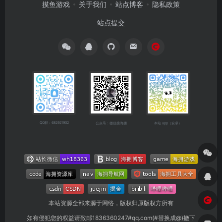
摸鱼游戏
关于我们
站点博客
隐私政策
站点提交
QQ群：682921902
公众号：微信搜海拥
本站 app（安卓）
本站资源全部来源于网络，版权归原版权方所有
如有侵犯您的权益请致邮1836360247#qq.com(#替换成@)撤下