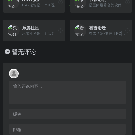
IT47论坛是一个IT视频教程，免费分享破解软件，IT资源，编程程序学习论坛，每日更新Java教程,web前端教程,python,PHP,ios,android,人工智能,大数据,C/C++,linux,go语言,微信小程序,数据结构与算法,运维,测试等各类IT教程论坛的网站
是国内最著名的软件论坛,友善,热情,开放的讨论氛围，首屈一指,打造国内最好的软件交流平台！
乐愚社区
看雪论坛
乐愚社区是一个以学习娱乐为主的综合性交流社区，在这里回归互联网的初心，分享创造价值，记录您的成长
看雪学院-专注于PC|移动|智能设备安全研究及逆向工程的开发者社区|bbs.pediy.com
暂无评论