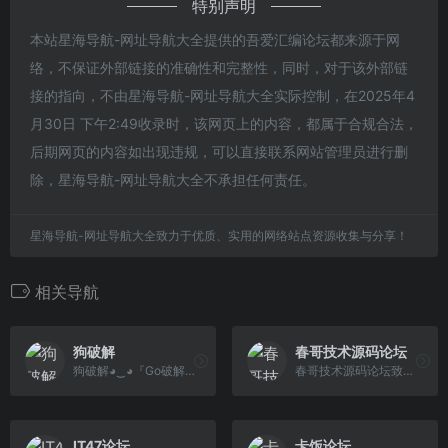
特别声明
本站星海导航-网址导航大全提供的吾爱汇编论坛都来源于网
络，不保证外部链接的准确性和完整性，同时，对于该外部链
接的指向，不由星海导航-网址导航大全实际控制，在2025年4
月30日 下午2:49收录时，该网页上的内容，都属于合规合法，
后期网页的内容如出现违规，可以直接联系网站管理员进行删
除，星海导航-网址导航大全不承担任何责任。
星海导航-网址导航大全致力于优质、实用的网络站点资源收集与分享！
相关导航
狗破解
春哥技术源码论坛
狗破解◕‿◕『Go破解』GoPoJie.COM是一个软件分享、游戏分享、源码分享，素材分享,技术教程学习分享经验的一个网站!
春哥技术源码论坛致力于分享各种商业源码、小程序源码系统、企业网站源码、技术解决方案、由春哥团队运营，愿景降低中小站长建站成本，我们保证每一个源码都是精品。
IT47论坛
卡饭论坛