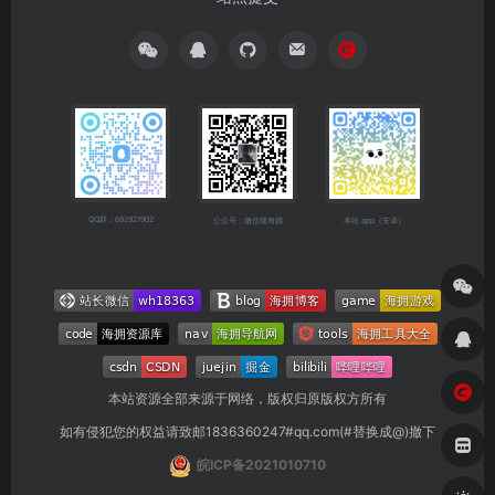
QQ群：682921902
公众号：微信搜海拥
本站 app（安卓）
本站资源全部来源于网络，版权归原版权方所有
如有侵犯您的权益请致邮1836360247#qq.com(#替换成@)撤下
皖ICP备2021010710