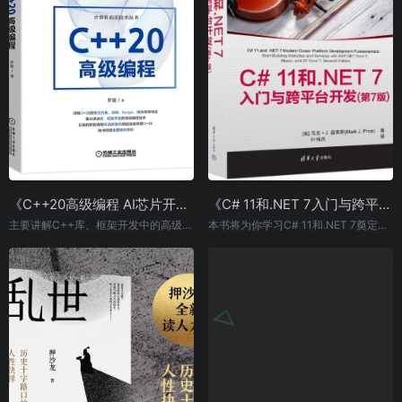
《C++20高级编程 AI芯片开发 编译器基础》
《C# 11和.NET 7入门与跨平台开发(第7版)》
主要讲解C++库、框架开发中的高级编程技术，以及新的C++20标准特性。
本书将为你学习C# 11和.NET 7奠定坚实的基础，使你能够自信地构建应用程序和服务。学习完本书，你将能够创建丰富的Web应用，并能牢牢掌握面向对象编程技术，进而能在此基础上进行项目开发。