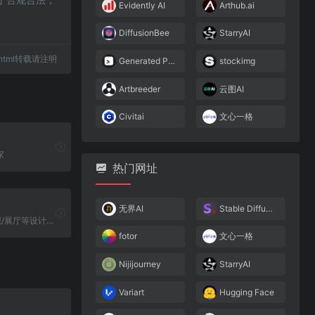
Evidently AI
Arthub.ai
DiffusionBee
StarryAI
14.html转载请注明
Generated Photos
stockimg
Artbreeder
云图AI
Civitai
文心一格
家
热门网址
无界AI
Stable Diffusion
室内/建筑/景观/展厅等设计师Ai绘图平台
fotor
文心一格
Nijijourney
StarryAI
Variart
Hugging Face