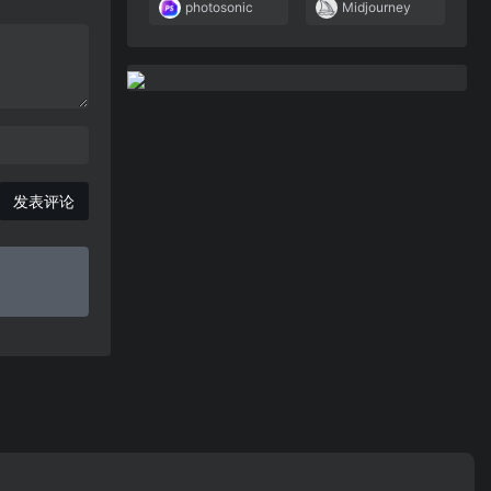
photosonic
Midjourney
发表评论