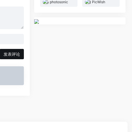
photosonic
PicWish
发表评论