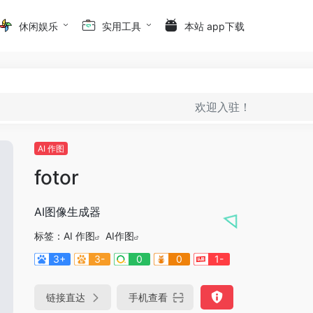
休闲娱乐
实用工具
本站 app下载
欢迎入驻！
AI 作图
fotor
AI图像生成器
标签：
AI 作图
AI作图
3+
3-
0
0
1-
链接直达
手机查看