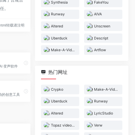
Synthesia
FakeYou
责任。
Runway
AIVA
34.html转载请注明
Altered
Unscreen
Uberduck
Descript
Make-A-Video
Artflow
AI 变声软件
热门网址
Crypko
Make-A-Video
动的创意工具
Uberduck
Runway
Altered
LyricStudio
Topaz video AI
Verw