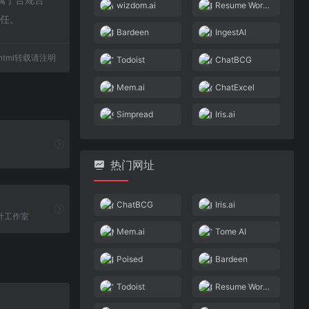
wizdom.ai
Resume Worded
责任。
Bardeen
IngestAI
49.html转载请注明
Todoist
ChatBCG
Mem.ai
ChatExcel
Simpread
Iris.ai
热门网址
ChatBCG
Iris.ai
计工作室
Mem.ai
Tome AI
Poised
Bardeen
Todoist
Resume Worded