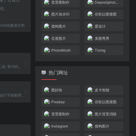
背景图制作
Depositphotos
责任。
图片加水印
谷歌以图搜图
61.html转载请注明
搜狗图片
爱设计
百度图片
美图秀秀
PhotoMosh
Tiomg
在线动态图表工具-零代码数据大屏可视化
热门网址
图好快
皮卡智能
一款无需PS，会打字就能用的图片、视频编辑器。
Pixabay
谷歌以图搜图
背景图制作
图片背景消除
Instagram
搜狗图片