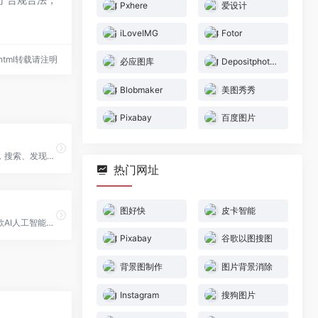
Pxhere
爱设计
iLoveIMG
Fotor
72.html转载请注明
必应图库
Depositphotos
Blobmaker
美图秀秀
Pixabay
百度图片
创意灵感天堂，搜索、发现设计灵感、设计素材
热门网址
图好快
皮卡智能
稿定抠图是一款AI人工智能在线自动抠图工具,3秒一键抠图
Pixabay
谷歌以图搜图
背景图制作
图片背景消除
Instagram
搜狗图片