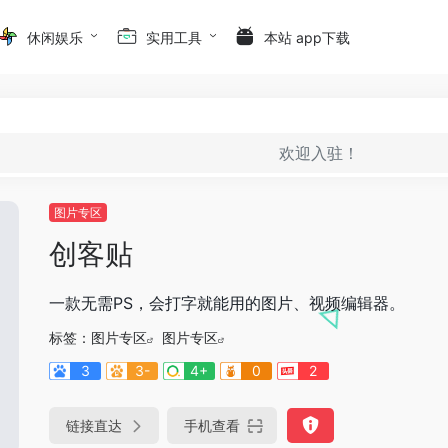
休闲娱乐
实用工具
本站 app下载
欢迎入驻！
图片专区
创客贴
一款无需PS，会打字就能用的图片、视频编辑器。
标签：
图片专区
图片专区
3
3-
4+
0
2
链接直达
手机查看