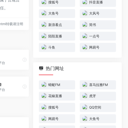
搜狐号
抖音直播
责任。
大鱼号
大风号
32.html转载请注明
新浪看点
简书
陌陌直播
一点号
斗鱼
网易号
平台
热门网址
台
蜻蜓FM
喜马拉雅FM
平台
花椒直播
虎牙
搜狐号
QQ空间
网易号
大鱼号