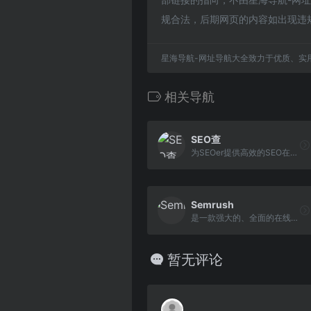
规合法，后期网页的内容如出现违
星海导航-网址导航大全致力于优质、实
相关导航
SEO查
为SEOer提供高效的SEO在线解决方案，集合SEO常用工具，批量化查询网站收录、关键词排名、状态码与死链检测、网址采集，长尾关键词挖掘等SEO综合查询服务 - SEOCha.net
Semrush
是一款强大的、全面的在线营销竞争情报平台
暂无评论