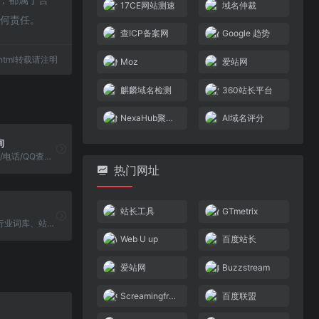
17CE网站测速
域名仲裁
任何责任。
查ICP备案网
Google 趋势
67.html转载请注明
Moz
爱站网
麒麟域名检测
360站长平台
NexaHub聚合登录
AI域名评分
询
安全查询-网站/电话/QQ查询-诈骗查询-360安全服务
热门网址
站长工具
GTmetrix
关键词挖掘、行业词库、站群权重监控、关键词排名监控等。
Web U up
百度站长
爱站网
Buzzstream
Screamingfrog
百度联盟