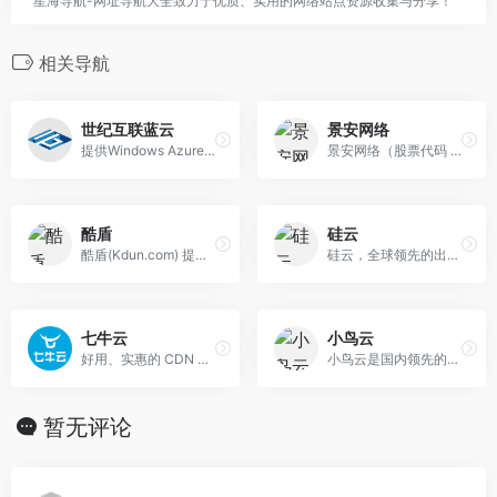
星海导航-网址导航大全致力于优质、实用的网络站点资源收集与分享！
相关导航
世纪互联蓝云
景安网络
提供Windows Azure和Office 365公有云服务
景安网络（股票代码 832757）是专业的数据中心服务商，主营互联网数据中心、云计算、CDN、互联网安全等业务。目前运营2万余台服务器，服务网站数量达30万个。景安网络为企业和开发者提供安全、稳定的服务器托管、云服务器、VPS、CDN、域名注册、云存储、云数据库、SSL证书等服务。
酷盾
硅云
酷盾(Kdun.com) 提供快速、稳定、安全的高防服务器,有效防御CC、DDOS攻击,高防服务器单个数据中心具备1000G DDOS防御能力,总体防御超5000G。护航您的不同地区业务。
硅云，全球领先的出海IaaS云计算基础设施服务提供商，为数百万中小微企业和开发者降低全球化上云成本，提供香港云服务器、云虚拟主机、域名注册、免备案海外空间 、外贸网站服务器租用等产品和服务。
七牛云
小鸟云
好用、实惠的 CDN 服务商
小鸟云是国内领先的企业级云计算服务提供商。专注公有云技术研发，主要面向广大开发者、政企用户、金融机构等，提供基于智能云服务器的全方位云计算解决方案，为 用户提供可信赖的企业级公有云服务。
暂无评论