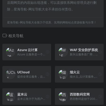
后期网页的内容如出现违规，可以直接联系网站管理员进行删
除，星海导航-网址导航大全不承担任何责任。
星海导航-网址导航大全致力于优质、实用的网络站点资源收集与分享！
相关导航
Azure 云计算
WAF 安全防护系统
Azure 云服务是一个灵活的企业级公有云平台，提供数据库、云服务、云存储、人工智能互联网、CDN等高效、稳定、可扩展的云端服务，Azure 云计算平台还为企业提供一站式解决方案，快速精准定位用户需求，并了解适合企业的各种方案和相关的服务。
新兴云服务器厂商，特价云服务器来这里。
UCloud
烟火云
提供全球云服务，云产品、云服务器
烟火云_云计算服务_高效安全的云解决方案
蓝米云
西部数码官网
蓝米云致力于为用户提供稳定快速的主机托管服务。
西部数码是创于2002年的老牌云计算服务商。专业提供云服务器、虚拟主机、域名注册、企业邮箱等,50余万个虚拟主机网站及1000余万个域名用户的共同选择！免费备案，7x24小时售后支持，助企业无忧上云。