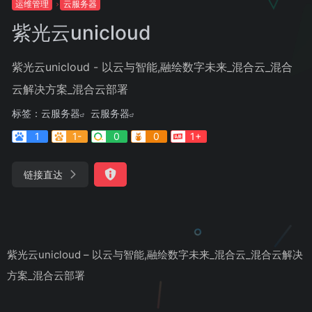
运维管理
云服务器
紫光云unicloud
紫光云unicloud - 以云与智能,融绘数字未来_混合云_混合
云解决方案_混合云部署
标签：
云服务器
云服务器
1
1-
0
0
1+
链接直达
紫光云unicloud – 以云与智能,融绘数字未来_混合云_混合云解决
方案_混合云部署