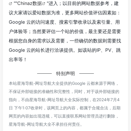
""
Chinaz数据
"进入；以目前的网站数据参考，建
议大家请以爱站数据为准，更多网站价值评估因素如：
Google 云的访问速度、搜索引擎收录以及索引量、用
户体验等；当然要评估一个站的价值，最主要还是需要
根据您自身的需求以及需要，一些确切的数据则需要找
Google 云的站长进行洽谈提供。如该站的IP、PV、跳
出率等！
特别声明
本站星海导航-网址导航大全提供的Google 云都来源于网络，
不保证外部链接的准确性和完整性，同时，对于该外部链接的
指向，不由星海导航-网址导航大全实际控制，在2024年7月4
日 下午1:07收录时，该网页上的内容，都属于合规合法，后期
网页的内容如出现违规，可以直接联系网站管理员进行删除，
星海导航-网址导航大全不承担任何责任。