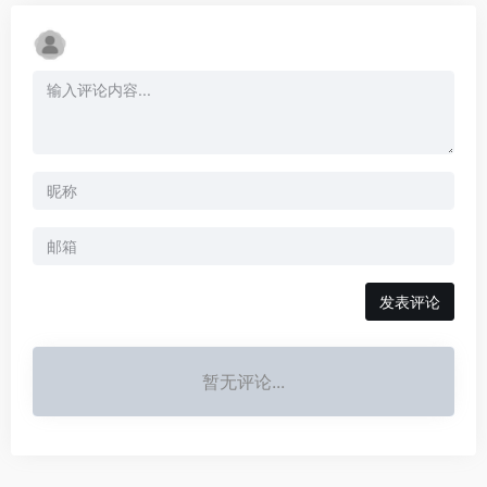
发表评论
暂无评论...