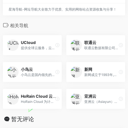
星海导航-网址导航大全致力于优质、实用的网络站点资源收集与分享！
相关导航
UCloud
联通云
提供全球云服务，云产品、云服务器
联通云数据有限公司，是中国联合网络通信有限公司的全资子公司，是具有独立法人资格的国有大型企业。公司依托中国联通强大的通信网络能力、优质的基础设施资源、 优质的客户群和良好的品牌信誉，面向互联网、政府、教育、金融、物流等行业客户，提供IDC、云计算、IT基础设施等建设与服务，帮助客户提高核心竞争力
小鸟云
新网
小鸟云是国内领先的企业级云计算服务提供商。专注公有云技术研发，主要面向广大开发者、政企用户、金融机构等，提供基于智能云服务器的全方位云计算解决方案，为 用户提供可信赖的企业级公有云服务。
新网成立于1993年,是国内专注于互联网基础应用服务提供商.新网提供云服务器,网站建设,域名注册,域名交易,域名购买续费,虚拟主机,企业邮箱等一系列信息化产品服务
HoRain Cloud 云计算基础服务商
亚洲云
HoRain Cloud 为计算提供更多可能
亚洲云（Asiayun）是国内靠谱的企业级云计算服务提供商。致力于将云计算与网络核心技术转化为最稳定、安全、高速以及极具性价比的云服务器、高防服务器、大带宽服务器、香港服务器、美国服务器等产品提供给用户。
暂无评论