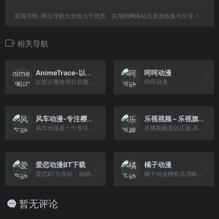
星海导航-网址导航大全致力于优质、实用的网络站点资源收集与分享！
相关导航
AnimeTrace-以图识番-在线AI识番引擎|日漫识别|动漫查询|动漫基因库
呵呵动漫
以图识番使用目前最先进的AI算法,致力于将通过图片找番的成本降到最低，速度提升显著。网站提供多种可能性来最大程度的找到正确的番，本功能同样可适用于寻找人物CP。
呵呵动漫
风车动漫-专注樱花动漫的门户网站-风车动漫网
乐视视频 – 乐视旗下专业的影视剧视频网站_高清视频在线观看
风车动漫是一个专注樱花动漫...
乐视视频是以正版,高清影视剧为主的视频门户,乐视旗下专业影视剧视频网站。为用户提供正版高清电影,电视剧,动漫,综艺等视频在线观看,以及视频分享,视频搜索等服务
爱恋动漫BT下载
橘子动漫
爱恋BT分享站，动画～漫画～游戏～动漫音乐～片源（RAW）～各类ACG资源聚集地～欢迎各大佬发布入驻
橘子动漫拥有高清晰画质的在...
暂无评论