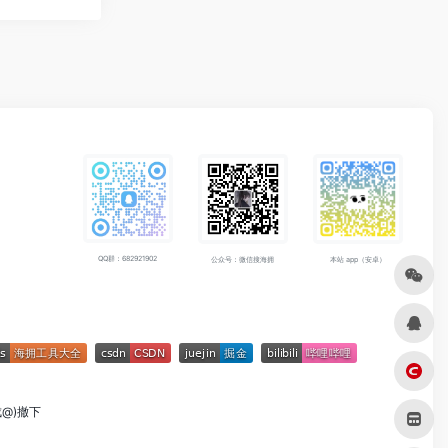
QQ群：682921902
公众号：微信搜海拥
本站 app（安卓）
成@)撤下