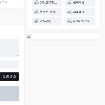
务平台
D站_五弹幕_干净の弹幕视频网_dilili,发射(。ﾟωﾟ)ﾉ”！
橘子动漫
吾次元-高质量二次元追番小站
AGE动漫
稀饭动漫 – 免费高清动漫分享
airAnime v3
发表评论