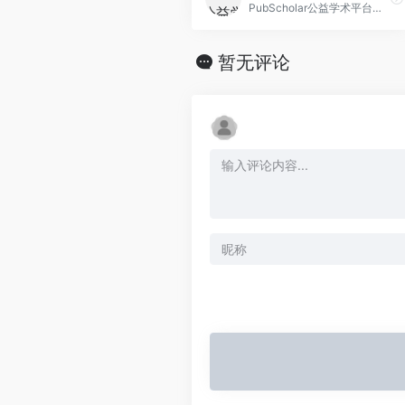
PubScholar公益学术平台是中国科学院作为国家战略科技力量的主力军，履行学术资源保障“国家队”职责，为满足全国科技界和全社会科技创新的学术资源基础保障需求，建设的提供公益性学术资源的检索发现、内容获取和交流共享等服务的平台。平台在尊重知识产权和国际通行规范的前提下，发挥中国科学院自身拥有丰富且高质量学术资源的优 势，带动国内外的学术资源机构积极合作，最大限度地开放优质学术资源。目前，平台整合集成了中国科学院的科技成果资源、科技出版资源和学术交流资源；OA环境下允许集成服务的学术 资源；以及通过协议授权或其它合作共建模式获得授权许可的学术资源。
暂无评论