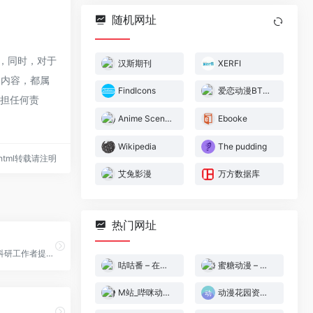
随机网址
性，同时，对于
汉斯期刊
XERFI
的内容，都属
FindIcons
爱恋动漫BT下载
承担任何责
Anime Scene Search Engine – trace.moe
Ebooke
Wikipedia
The pudding
16.html转载请注明
艾兔影漫
万方数据库
热门网址
思谋学术：为科研工作者提供谷歌学术搜索的网站导航,并提供学术资源导航与论文免费下载通道。
咕咕番 – 在线日漫
蜜糖动漫 – 溢满热爱，探寻动漫世界的精彩旅程！
M站_哔咪动漫,哔咪哔咪,火影忍者,海贼王,这里是兴趣使然的无名小站_bimibimi
动漫花园资源网-动漫花园镜像站 ~ 動漫花園資源網镜像站 – 動漫愛好者的自由交流平台