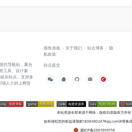
摸鱼游戏
关于我们
站点博客
隐
私政策
高效的现代导航站，聚合
站点提交
编程工具、设计素
闲娱乐站点，支持多
职场人士的上网首
本站资源全部来源于网络，版权归原版权方所有
如有侵犯您的权益请致邮1836360247#qq.com(#替换
皖ICP备2021010710