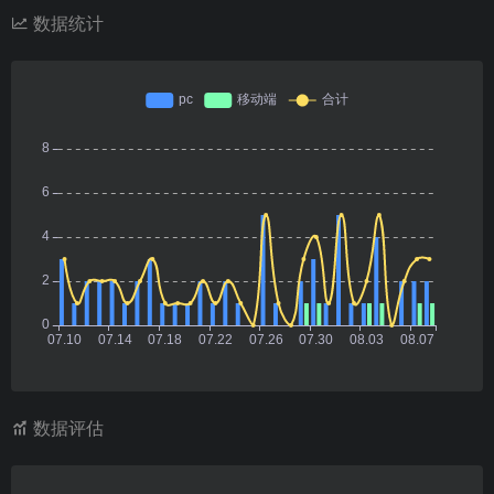
数据统计
数据评估