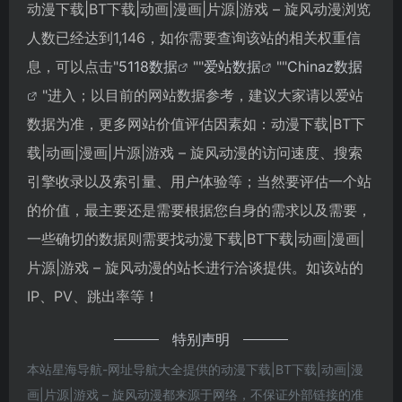
动漫下载|BT下载|动画|漫画|片源|游戏 – 旋风动漫浏览
人数已经达到1,146，如你需要查询该站的相关权重信
息，可以点击"
5118数据
""
爱站数据
""
Chinaz数据
"进入；以目前的网站数据参考，建议大家请以爱站
数据为准，更多网站价值评估因素如：动漫下载|BT下
载|动画|漫画|片源|游戏 – 旋风动漫的访问速度、搜索
引擎收录以及索引量、用户体验等；当然要评估一个站
的价值，最主要还是需要根据您自身的需求以及需要，
一些确切的数据则需要找动漫下载|BT下载|动画|漫画|
片源|游戏 – 旋风动漫的站长进行洽谈提供。如该站的
IP、PV、跳出率等！
特别声明
本站星海导航-网址导航大全提供的动漫下载|BT下载|动画|漫
画|片源|游戏 – 旋风动漫都来源于网络，不保证外部链接的准