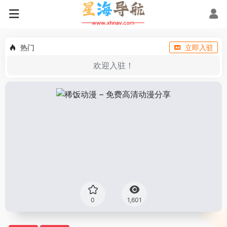
热门
立即入驻
欢迎入驻！
0
1,601