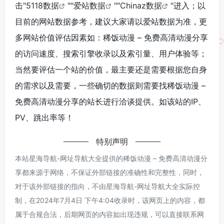
击"
5118数据
""
爱站数据
""
Chinaz数据
"进入；以
目前的网站数据参考，建议大家请以爱站数据为准，更
多网站价值评估因素如：稀饭动漫 – 免费高清动漫分享
的访问速度、搜索引擎收录以及索引量、用户体验等；
当然要评估一个站的价值，最主要还是需要根据您自身
的需求以及需要，一些确切的数据则需要找稀饭动漫 –
免费高清动漫分享的站长进行洽谈提供。如该站的IP、
PV、跳出率等！
特别声明
本站星海导航-网址导航大全提供的稀饭动漫 – 免费高清动漫分
享都来源于网络，不保证外部链接的准确性和完整性，同时，
对于该外部链接的指向，不由星海导航-网址导航大全实际控
制，在2024年7月4日 下午4:04收录时，该网页上的内容，都
属于合规合法，后期网页的内容如出现违规，可以直接联系网