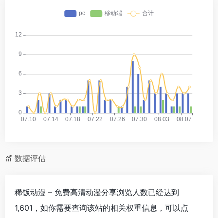
数据评估
稀饭动漫 – 免费高清动漫分享浏览人数已经达到
1,601，如你需要查询该站的相关权重信息，可以点