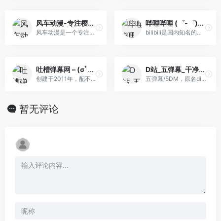
风车动漫-专注樱花动漫的门户网站-风车动漫网
哔哩哔哩 (゜-゜)つロ 干杯~-bilibili
风车动漫是一个专注樱花动漫...
bilibili是国内知名的视频弹...
吐槽弹幕网 – (σﾟдﾟ)σ输了~ tucao
D站_五弹幕_干净の弹幕视频网_dilili,发射(。ﾟωﾟ)ﾉ”！
创建于2011年，配不上c站这个头衔咯，堕落成小h站咯。
五弹幕/5DM，原名dilili/嘀哩...
暂无评论