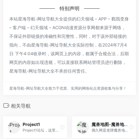
特别声明
本站星海导航-网址导航大全提供的幻天领域 – APP – 戳我变身
– 客户端 – 幻天领域 – ACGN动漫资源分享网都来源于网络，
不保证外部链接的准确性和完整性，同时，对于该外部链接的
指向，不由星海导航-网址导航大全实际控制，在2024年7月4
日 下午4:04收录时，该网页上的内容，都属于合规合法，后期
网页的内容如出现违规，可以直接联系网站管理员进行删除，
星海导航-网址导航大全不承担任何责任。
星海导航-网址导航大全致力于优质、实用的网络站点资源收集与分享！
相关导航
Project1
魔兽地图-魔兽地图下载-魔兽争霸地图-魔兽RPG地图-偶久网
Project1论坛，这里主要有RMXP、RMVX、AGM、RMVX ACE的制作交流区，游戏素材分享区和原创游戏发布区，以及其他一些版块，适合游戏制作爱好者一起参与讨论，共同进步，交流经验，分享成果。
偶久网是老牌魔兽地图下载站，每天提供最新魔兽地图、魔兽破解地图、魔兽无CD地图、魔兽辅助工具、魔兽攻略秘籍、魔兽地图专题等，网站深受广大魔兽地图爱好者的喜爱。