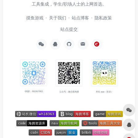
工具集成，学生/职场人士的上网首选。
摸鱼游戏
关于我们
站点博客
隐私政策
站点提交
QQ群：682921902
公众号：微信搜海拥
本站 app（安卓）