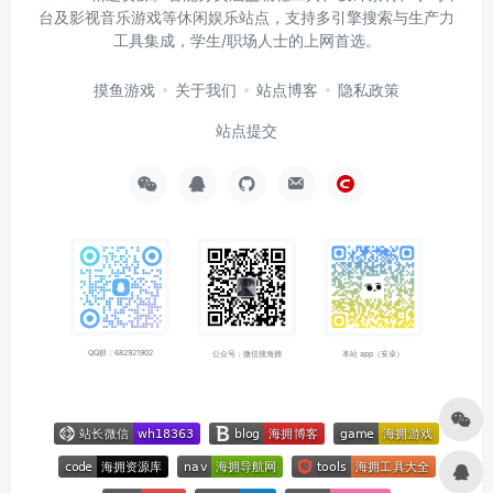
台及影视音乐游戏等休闲娱乐站点，支持多引擎搜索与生产力
工具集成，学生/职场人士的上网首选。
摸鱼游戏
关于我们
站点博客
隐私政策
站点提交
QQ群：682921902
公众号：微信搜海拥
本站 app（安卓）