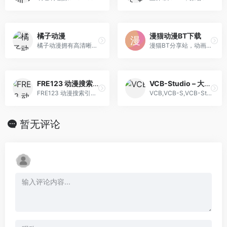
橘子动漫
漫猫动漫BT下载
橘子动漫拥有高清晰画质的在...
漫猫BT分享站，动画～漫画～游戏～动漫音乐～片源（RAW）等资源BT下载～欢迎各大字幕组及个人发布入驻
FRE123 动漫搜索引擎
VCB-Studio – 大家一起实现的故事！
FRE123 动漫搜索引擎为您提供各类动漫番剧在线观看下载资源，追番找动漫必备工具，还为您提供最新番剧时间表，直接搜索关键词即可找到对应的漫画番剧播放源。
VCB,VCB-S,VCB-Studio,动漫,R...
暂无评论