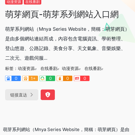
动漫资源
在线番剧
萌芽網頁-萌芽系列網站入口網
萌芽系列網站（Mnya Series Website，簡稱：萌芽網頁）
是由多個網站連結而成，內容包含電腦資訊、學術整理、
登山悠遊、公路記錄、美食分享、天文氣象、音樂娛樂、
二次元、遊戲伺服...
标签：
动漫资源
在线番剧
动漫资源
在线番剧
0
1+
0
0
0
链接直达
萌芽系列網站（Mnya Series Website，簡稱：萌芽網頁）是由