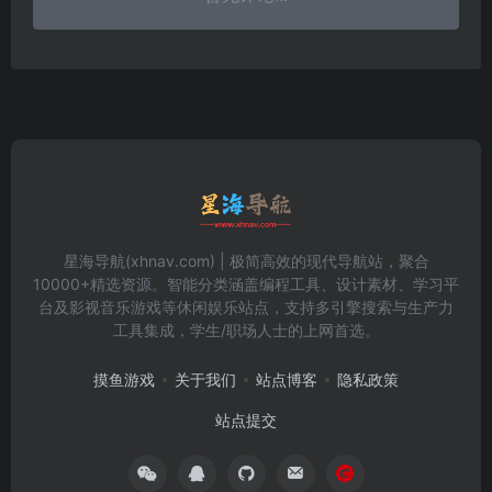
星海导航(xhnav.com) | 极简高效的现代导航站，聚合
10000+精选资源。智能分类涵盖编程工具、设计素材、学习平
台及影视音乐游戏等休闲娱乐站点，支持多引擎搜索与生产力
工具集成，学生/职场人士的上网首选。
摸鱼游戏
关于我们
站点博客
隐私政策
站点提交