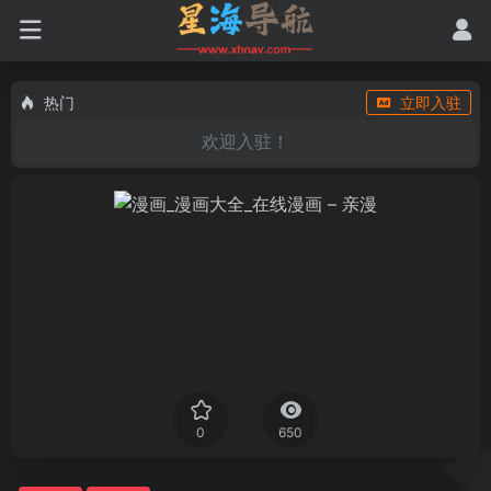
热门
立即入驻
欢迎入驻！
0
650