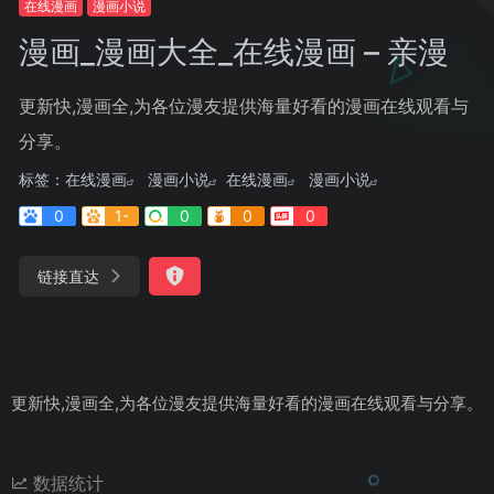
在线漫画
漫画小说
漫画_漫画大全_在线漫画 – 亲漫
更新快,漫画全,为各位漫友提供海量好看的漫画在线观看与
分享。
标签：
在线漫画
漫画小说
在线漫画
漫画小说
0
1-
0
0
0
链接直达
更新快,漫画全,为各位漫友提供海量好看的漫画在线观看与分享。
数据统计