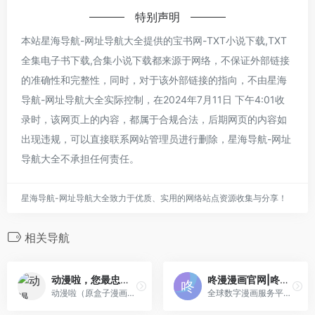
特别声明
本站星海导航-网址导航大全提供的宝书网-TXT小说下载,TXT
全集电子书下载,合集小说下载都来源于网络，不保证外部链接
的准确性和完整性，同时，对于该外部链接的指向，不由星海
导航-网址导航大全实际控制，在2024年7月11日 下午4:01收
录时，该网页上的内容，都属于合规合法，后期网页的内容如
出现违规，可以直接联系网站管理员进行删除，星海导航-网址
导航大全不承担任何责任。
星海导航-网址导航大全致力于优质、实用的网络站点资源收集与分享！
相关导航
动漫啦，您最忠诚的漫画朋友
咚漫漫画官网|咚咚手指 看看漫画
动漫啦（原盒子漫画），10年经典漫画站点，全新改版归来，无广告的清新漫画站点，依旧为您提供最新最全的漫画。
全球数字漫画服务平台，咚漫提供每日更新超过200个高清正版免费漫画，立志于为用户提供独家优质原创漫画，成为更适合二次元用户的漫画内容平台。