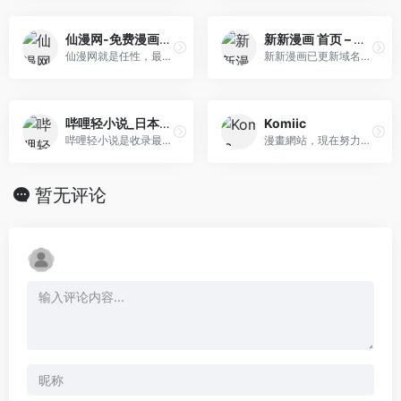
仙漫网-免费漫画在线看-最好看的漫画就在仙漫网
新新漫画 首页 – 在线漫画_新新漫画
仙漫网就是任性，最好看的免费漫画在线看，1万部万话涵括日本漫画，国产漫画等海内外知名外面，您也可以发表您的原创作品，我们将会为您推荐！
新新漫画已更新域名：77mh.com ,BL漫画 耽美漫画 耽美人生 本站新新漫画在线提供最新的火影忍者,海贼王,死神等漫画的第一时间更新。集齐漫画资源相 当丰富，只有你想不到的，没有看不到的，每天更新百部漫画。
哔哩轻小说_日本动漫轻小说在线阅读
Komiic
哔哩轻小说是收录最全更新最快的轻小说文库，动漫sf轻小说网站，提供轻小说在线阅读。
漫畫網站，現在努力的在經營這個網站，想把它做到最好，目前漫畫數不多，大多在1400本漫畫, 陸續增加中，會定期更新，會努力的給你最好的體驗
暂无评论