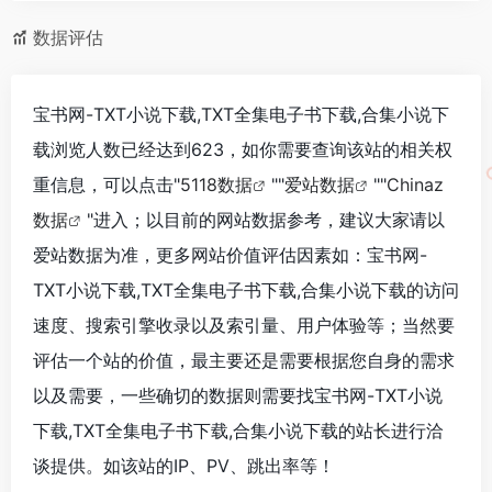
数据评估
宝书网-TXT小说下载,TXT全集电子书下载,合集小说下
载浏览人数已经达到623，如你需要查询该站的相关权
重信息，可以点击"
5118数据
""
爱站数据
""
Chinaz
数据
"进入；以目前的网站数据参考，建议大家请以
爱站数据为准，更多网站价值评估因素如：宝书网-
TXT小说下载,TXT全集电子书下载,合集小说下载的访问
速度、搜索引擎收录以及索引量、用户体验等；当然要
评估一个站的价值，最主要还是需要根据您自身的需求
以及需要，一些确切的数据则需要找宝书网-TXT小说
下载,TXT全集电子书下载,合集小说下载的站长进行洽
谈提供。如该站的IP、PV、跳出率等！