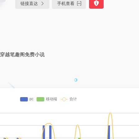
链接直达
手机查看
本穿越笔趣阁免费小说