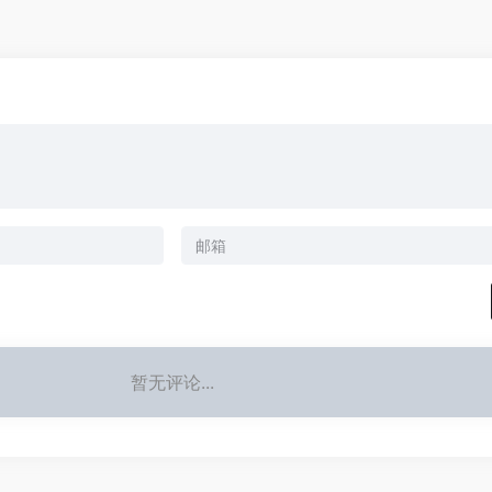
暂无评论...