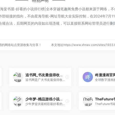
特别声明
的海棠书屋-好看的小说排行榜|全本穿越笔趣阁免费小说都来源于网络，不
链接的指向，不由星海导航-网址导航大全实际控制，在2024年7月11日 
合规合法，后期网页的内容如出现违规，可以直接联系网站管理员进行删
用的网络站点资源收集与分享！
本文地址https://www.xhnav.com/sites/19
追书网_书友最值得收藏的免费小说阅读网
追书网是广大书友最值得收藏的免费小说阅读网，网站收录了当前最火热的免费小说，免费提供高质量的小说最新章节，是广大免费小说爱好者必备的小说阅读网。
少年梦-精品游戏小说阅读平台|用小说进入游戏的世界
TheFutu
少年梦提供最精彩最好看的奇幻、游戏异界小说，你可以在这看到巨龙翱翔天空坐拥群山财富、精灵王廷间的勾心斗角、矮人国度的世仇历史以及人马的铁蹄踏平罗马古城，阅读从未如此酣畅！
TheFuture