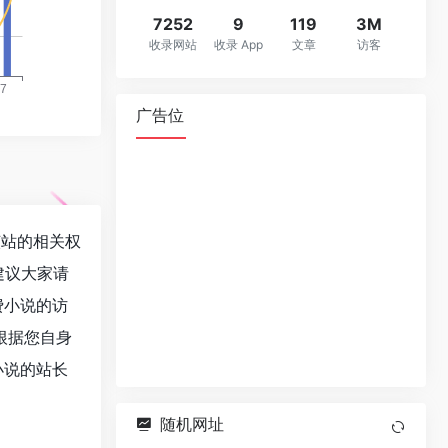
7252
9
119
3M
收录网站
收录 App
文章
访客
广告位
该站的相关权
建议大家请
费小说的访
根据您自身
小说的站长
随机网址