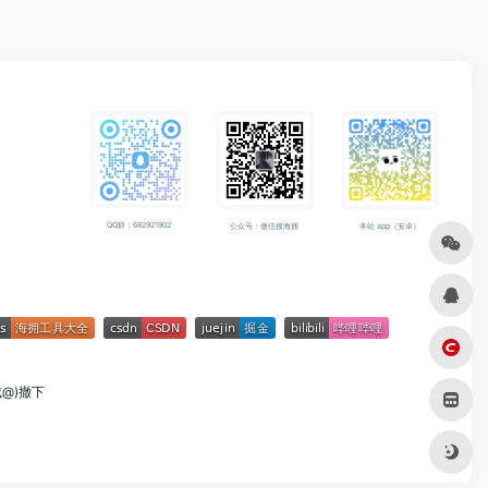
QQ群：682921902
公众号：微信搜海拥
本站 app（安卓）
成@)撤下