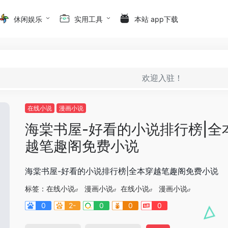
休闲娱乐
实用工具
本站 app下载
欢迎入驻！
在线小说
漫画小说
海棠书屋-好看的小说排行榜|全
越笔趣阁免费小说
海棠书屋-好看的小说排行榜|全本穿越笔趣阁免费小说
标签：
在线小说
漫画小说
在线小说
漫画小说
0
2-
0
0
0