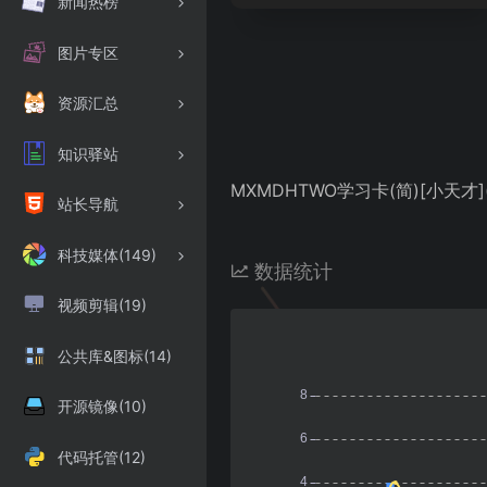
新闻热榜
图片专区
资源汇总
知识驿站
MXMDHTWO学习卡(简)[小天才](C
站长导航
科技媒体(149)
数据统计
视频剪辑(19)
公共库&图标(14)
开源镜像(10)
代码托管(12)