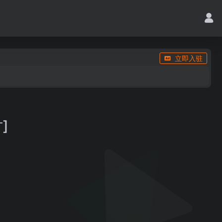
立即入驻
]