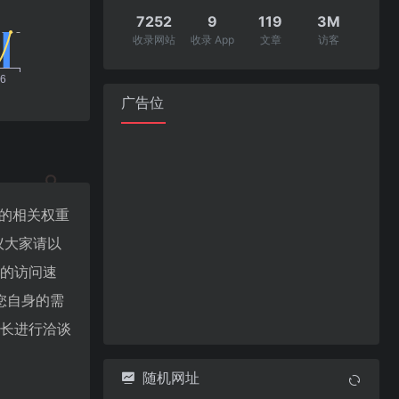
7252
9
119
3M
收录网站
收录 App
文章
访客
广告位
该站的相关权重
议大家请以
)的访问速
您自身的需
的站长进行洽谈
随机网址