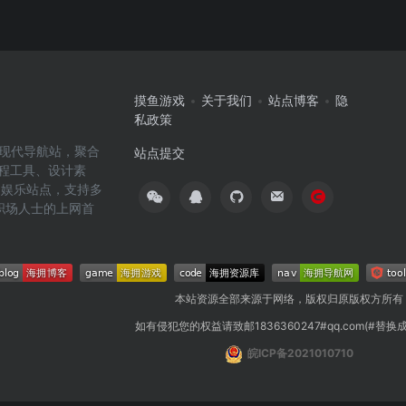
摸鱼游戏
关于我们
站点博客
隐
私政策
高效的现代导航站，聚合
站点提交
编程工具、设计素
闲娱乐站点，支持多
职场人士的上网首
本站资源全部来源于网络，版权归原版权方所有
如有侵犯您的权益请致邮1836360247#qq.com(#替换
皖ICP备2021010710