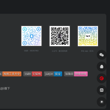
QQ群：682921902
公众号：微信搜海拥
本站 app（安卓）
成@)撤下