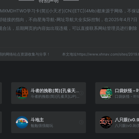
特别声明
MDHTWO学习卡(简)[小天才](CN)[ETC](4Mb)都来源于网络，不
接的指向，不由星海导航-网址导航大全实际控制，在2025年4月7日 下
规合法，后期网页的内容如出现违规，可以直接联系网站管理员进行删除
用的网络站点资源收集与分享！
本文地址https://www.xhnav.com/sites/20
斗者的挽歌(简)[孔雀天](JP)[ACT](1Mb)
斗者的挽歌(简)[孔雀天](JP)[ACT](1Mb)
斗地主
勉勉强强能玩