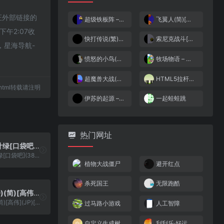
保证外部链接的
超级铁板阵 – 加索布之谜(简)[MS](JP)[STG](1.25Mb)
飞翼人(简)[金明](US)[STG](1Mb)
午2:07收
快打传说(繁)[Gouder](CN)[FTG](3Mb)
索尼克战斗[熊组](简)(JP)(128Mb)
，星海导航-
愤怒的小鸟(简)[快乐的龙][PUZ](0.75Mb)
牧场物语 – 矿石镇的伙伴们 女孩篇[Middle333](Beta) (繁)(JP)(128Mb)
超魔兽大战(简)[封印记忆](JP)[SLG](3Mb)
HTML5拉杆子过关小游戏
19.html转载请注明
伊苏的起源 – 尤格(简)[晶科泰](CN)[RPG](8Mb)
一起蛙蛙跳
热门网址
口袋妖怪 – 叶绿[口袋吧](386)(简)(JP)(128Mb)
口袋妖怪 - 叶绿[口袋吧](386)(简)(JP)(128Mb)
植物大战僵尸
避开红点
杀死国王
无限跑酷
八只眼(v0.9)(简)[高伟](JP)[ACT](2Mb)
八只眼(v0.9)(简)[高伟](JP)[ACT](2Mb)
过马路小游戏
人工智障
自定义生成树
刮刮乐·好运十倍