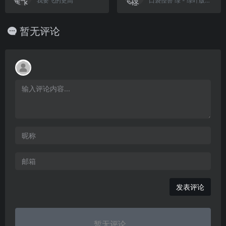
我要飞的更高
口袋怪兽 绿 - 绿叶版(简)[恒格电子](CN)[RPG](8Mb)
暂无评论
发表评论
暂无评论...