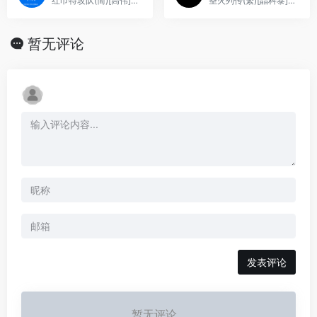
红巾特攻队(简)[高伟](JP)[STG](0.18Mb)
圣火列传(繁)[晶科泰](CN)[RPG](2Mb)
暂无评论
发表评论
暂无评论...