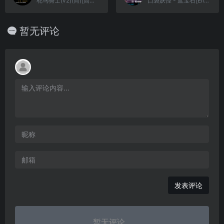
鸵鸟骑士(v2)(简)[高伟](JP)[ACT](0.18Mb)
口袋妖怪 - 蓝宝石[Elite&口袋妖怪网](386)(简)(JP)(64.98Mb)
暂无评论
发表评论
暂无评论...