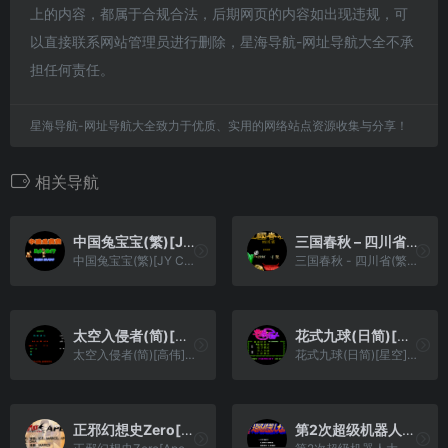
上的内容，都属于合规合法，后期网页的内容如出现违规，可
以直接联系网站管理员进行删除，星海导航-网址导航大全不承
担任何责任。
星海导航-网址导航大全致力于优质、实用的网络站点资源收集与分享！
相关导航
中国兔宝宝(繁)[JY Company](CN)[ACT](4Mb)
三国春秋 – 四川省(繁)[卡圣](CN)[TAB](2Mb)
中国兔宝宝(繁)[JY Company](CN)[ACT](4Mb)
三国春秋 - 四川省(繁)[卡圣](CN)[TAB](2Mb)
太空入侵者(简)[高伟](JP)[STG](0.18Mb)
花式九球(日简)[星空](JP)[SPG](1.43Mb)
太空入侵者(简)[高伟](JP)[STG](0.18Mb)
花式九球(日简)[星空](JP)[SPG](1.43Mb)
正邪幻想史Zero[Apex](v20071012)(简)(JP)(64Mb)
第2次超级机器人大战(v1.2)(修正版)(简)[外星科技+心伤谁知](JP)[SLG](4Mb)