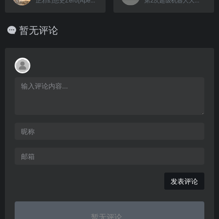
正邪幻想史Zero[Apex](v20071012)(简)(JP)(64Mb)
第2次超级机器人大战(v1.2)(修正版)(简)[外星科技+心伤谁知](JP)[SLG](4Mb)
暂无评论
发表评论
暂无评论...