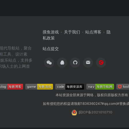
摸鱼游戏
关于我们
站点博客
隐
私政策
高效的现代导航站，聚合
站点提交
编程工具、设计素
闲娱乐站点，支持多
职场人士的上网首
本站资源全部来源于网络，版权归原版权方所有
如有侵犯您的权益请致邮1836360247#qq.com(#替换
皖ICP备2021010710