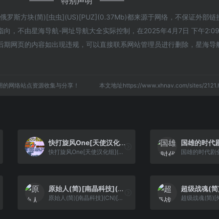
特别声明
斯方块(简)[虫虫](US)[PUZ](0.37Mb)都来源于网络，不保证外部
，不由星海导航-网址导航大全实际控制，在2025年4月7日 下午2:0
后期网页的内容如出现违规，可以直接联系网站管理员进行删除，星海导
用的网络站点资源收集与分享！
本文地址https://www.xhnav.com/sites/21
快打旋风One[天使汉化组](繁)(JP)(32Mb)
快打旋风One[天使汉化组](繁)(JP)(32Mb)
原始人(简)[南晶科技](CN)[ACT](4Mb)
原始人(简)[南晶科技](CN)[ACT](4Mb)