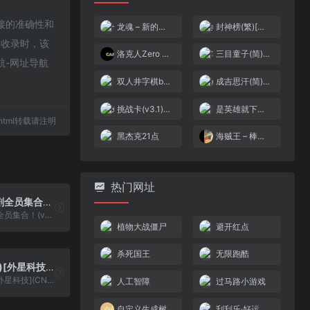
链接的准确性和
龙魂 – 新的传说(繁)[Nineswords](JP)[STG](6Mb)
封神榜(繁)[外星科技](CN)[FTG](4Mb)
9收录时，该
洛克人Zero 4[天使汉化组](简)(JP)(136Mb)
三目童子(简)[高伟](JP)[ACT](2Mb)
航-网址导航
双人井字棋bug版
成吉思汗(简)[外星科技](JP)[SLG](4Mb)
挑战卡(v3.1)(简)[新科](CN)[ETC](4Mb)
是英雄就下一百层
21.html转载请注明
黑杰克21点
海贼王 – 棒球进行曲 – 海贼棒球[CGP](简)(JP)(64Mb)
热门网址
国雄的时代剧全员集合！(v0.91)(繁)[热血的鱼缸](JP)[ACT](2.5Mb)
国雄的时代剧全员集合！(v0.91)(繁)[热血的鱼缸](JP)[ACT](2.5Mb)
植物大战僵尸
避开红点
杀死国王
无限跑酷
超级战魂(简)[外星科技](CN)[ACT](2Mb)
超级战魂(简)[外星科技](CN)[ACT](2Mb)
人工智障
过马路小游戏
自定义生成树
刮刮乐·好运十倍