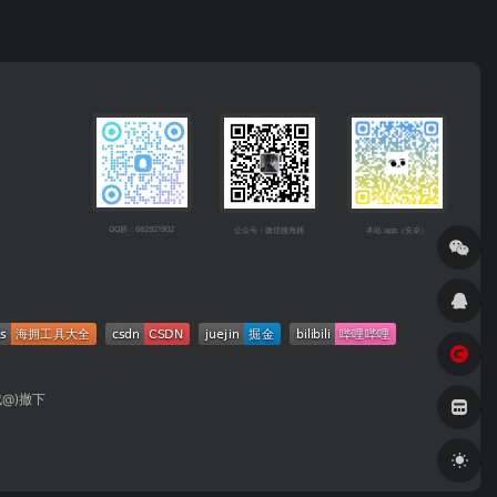
QQ群：682921902
公众号：微信搜海拥
本站 app（安卓）
成@)撤下