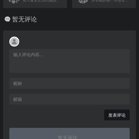
倚天屠龙记(简)[南晶科技](CN)[RPG](16Mb)
穿长靴的猫 - 环游世界80天大冒险(简)[虫儿](JP)[ACT](0.5Mb)
暂无评论
发表评论
暂无评论...