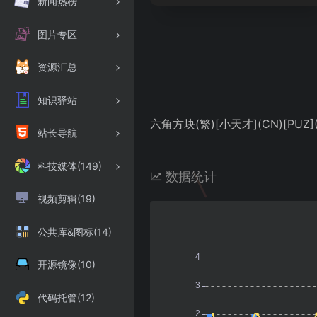
新闻热榜
图片专区
资源汇总
知识驿站
六角方块(繁)[小天才](CN)[PUZ](
站长导航
科技媒体(149)
数据统计
视频剪辑(19)
公共库&图标(14)
开源镜像(10)
代码托管(12)