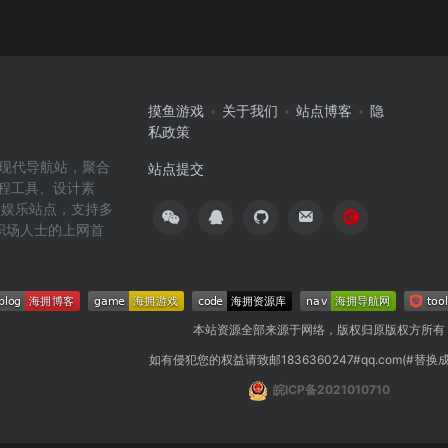
摸鱼游戏
关于我们
站点博客
隐
私政策
高效的现代导航站，聚合
站点提交
编程工具、设计素
闲娱乐站点，支持多
职场人士的上网首
本站资源全部来源于网络，版权归原版权方所有
如有侵犯您的权益请致邮1836360247#qq.com(#替换
皖ICP备2021010710