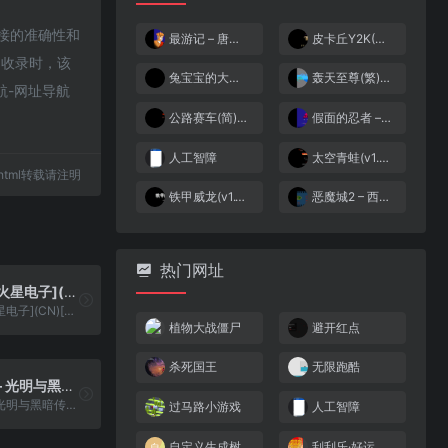
链接的准确性和
最游记 – 唐三藏(简)[南晶科技](CN)[RPG](4Mb)
皮卡丘Y2K(简)[天空联盟](CN)[ACT](2Mb)
6收录时，该
兔宝宝的大冒险2 – 欢迎光临蒙塔纳乐园(简)[逆游的五彩鱼](JP)[ACT](4Mb)
轰天至尊(繁)[小天才](CN)[ACT](2Mb)
航-网址导航
公路赛车(简)[阿渊](JP)[RAC](0.5Mb)
假面的忍者 – 赤影(v1.0)(简)[MS](JP)[ACT](1Mb)
人工智障
太空青蛙(v1.0)(简)[高伟](JP)[STG](0.18Mb)
48.html转载请注明
铁甲威龙(v1.1)(简)[Nineswords](US)[ACT](2Mb)
恶魔城2 – 西蒙的任务(简)(v1.2)[未名汉化组汉化](US)[ACT](3Mb)
热门网址
岳飞传(繁)[火星电子](CN)[RPG](4Mb)
岳飞传(繁)[火星电子](CN)[RPG](4Mb)
植物大战僵尸
避开红点
杀死国王
无限跑酷
夺宝小英豪 – 光明与黑暗传说(繁)[外星科技](CN)[RPG](4Mb)
夺宝小英豪 - 光明与黑暗传说(繁)[外星科技](CN)[RPG](4Mb)
过马路小游戏
人工智障
自定义生成树
刮刮乐·好运十倍