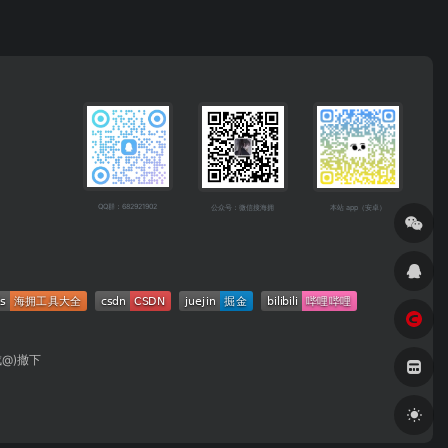
QQ群：682921902
公众号：微信搜海拥
本站 app（安卓）
成@)撤下