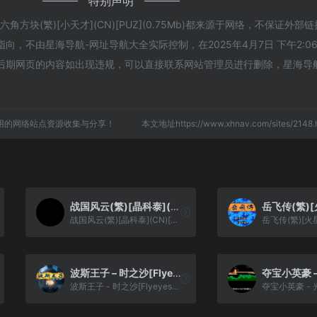
特别声明
方块(繁)[小天才](CN)[PUZ](0.75Mb)都来源于网络，不保证外部
，不由星海导航-网址导航大全实际控制，在2025年4月7日 下午2:0
后期网页的内容如出现违规，可以直接联系网站管理员进行删除，星海导
用的网络站点资源收集与分享！
本文地址https://www.xhnav.com/sites/21
战国风云(繁)[晶科泰](CN)[RPG](2Mb)
战国风云(繁)[晶科泰](CN)[RPG](2Mb)
波斯王子 – 时之沙[Flyeyes&灰米&恒星月](简)(US)(64.85Mb)
波斯王子 - 时之沙[Flyeyes&灰米&恒星月](简)(US)(64.85Mb)