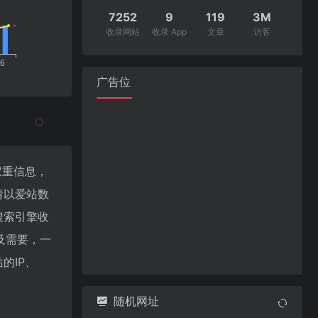
7252
9
119
3M
收录网站
收录 App
文章
访客
广告位
关权重信息，
请以爱站数
、搜索引擎收
及需要，一
的IP、
随机网址