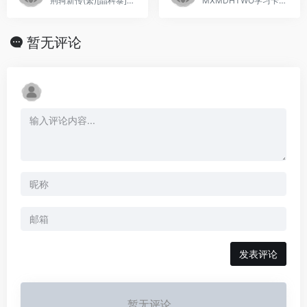
荆轲新传(繁)[晶科泰](CN)[RPG](2Mb)
MXMDHTWO学习卡(简)[小天才](CN)[ETC](4Mb)
暂无评论
发表评论
暂无评论...