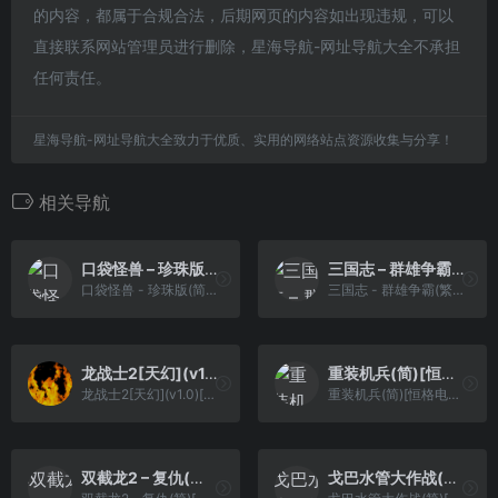
的内容，都属于合规合法，后期网页的内容如出现违规，可以
直接联系网站管理员进行删除，星海导航-网址导航大全不承担
任何责任。
星海导航-网址导航大全致力于优质、实用的网络站点资源收集与分享！
相关导航
口袋怪兽 – 珍珠版(简)[晶科泰](CN)[RPG](8Mb)
三国志 – 群雄争霸(繁)[Asder](CN)[FTG](3Mb)
口袋怪兽 - 珍珠版(简)[晶科泰](CN)[RPG](8Mb)
三国志 - 群雄争霸(繁)[Asder](CN)[FTG](3Mb)
龙战士2[天幻](v1.0)[简](JP)(36Mb)
重装机兵(简)[恒格电子](JP)[RPG](6Mb)
龙战士2[天幻](v1.0)[简](JP)(36Mb)
重装机兵(简)[恒格电子](JP)[RPG](6Mb)
双截龙2 – 复仇(简)[Madcell](JP)[ACT](2.5Mb)
戈巴水管大作战(简)[verkkars](JP)[PUZ](0.5Mb)