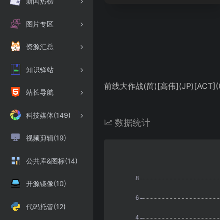
新闻热榜
图片专区
资源汇总
知识驿站
前线大作战(简)[高伟](JP)[ACT](0
站长导航
科技媒体(149)
数据统计
视频剪辑(19)
公共库&图标(14)
开源镜像(10)
代码托管(12)