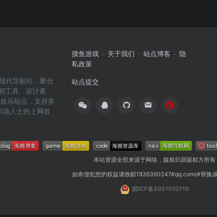
摸鱼游戏
关于我们
站点博客
隐
私政策
高效的现代导航站，聚合
站点提交
编程工具、设计素
闲娱乐站点，支持多
职场人士的上网首
本站资源全部来源于网络，版权归原版权方所有
如有侵犯您的权益请致邮1836360247#qq.com(#替换
皖ICP备2021010710