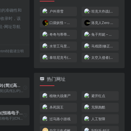
链接的准确性和
户外滑雪
坦克大作战(简)[流心小雨](JP)[STG](0.18Mb)
6收录时，该
口袋妖怪 – 红宝石[口袋妖怪网](386&Font For Valentine’s Day)(简)(JP)(64.58Mb)
洛克人Zero 4[天使汉化组](简)(JP)(136Mb)
航-网址导航
奇奇与蒂蒂大作战2(v1.13)(简)[汉化你妹](JP)[ACT](3Mb)
兔子邦妮 – 疯狂城堡(简)[高伟](US)[ACT](2Mb)
水管工马里奥(v2)(简)[MS](JUE)[ACT](0.18Mb)
马戏团(修正版)(简)[汉化情报站+MS](JP)[ACT](0.18Mb)
69.html转载请注明
泰坦尼克号(简)[南晶科技](CN)[ACT](4Mb)
太空入侵者(简)[高伟](JP)[STG](0.18Mb)
热门网址
FC原人(v0.9)(简)[高伟](JP)[ACT](3Mb)
FC原人(v0.9)(简)[高伟](JP)[ACT](3Mb)
植物大战僵尸
避开红点
杀死国王
无限跑酷
丝路传奇(简)[恒格电子](CN)[RPG](8Mb)
丝路传奇(简)[恒格电子](CN)[RPG](8Mb)
过马路小游戏
人工智障
自定义生成树
刮刮乐·好运十倍