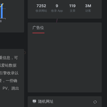
7252
9
119
3M
收录网站
收录 App
文章
访客
广告位
权重信息，可
以爱站数据
索引擎收录以
要，一些确
P、PV、跳出
随机网址