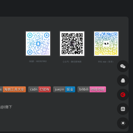
QQ群：682921902
公众号：微信搜海拥
本站 app（安卓）
成@)撤下