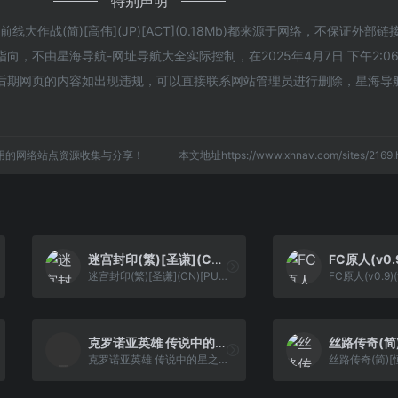
特别声明
大作战(简)[高伟](JP)[ACT](0.18Mb)都来源于网络，不保证外部
，不由星海导航-网址导航大全实际控制，在2025年4月7日 下午2:0
后期网页的内容如出现违规，可以直接联系网站管理员进行删除，星海导
用的网络站点资源收集与分享！
本文地址https://www.xhnav.com/sites/21
迷宫封印(繁)[圣谦](CN)[PUZ](1Mb)
迷宫封印(繁)[圣谦](CN)[PUZ](1Mb)
克罗诺亚英雄 传说中的星之徽章[Anyhow_YLH](v1.22)(简)(256Mb)
克罗诺亚英雄 传说中的星之徽章[Anyhow_YLH](v1.22)(简)(256Mb)