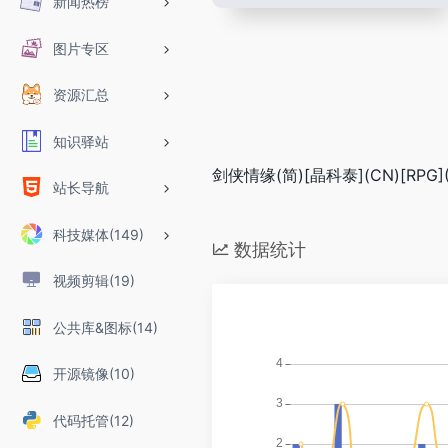
新闻热榜
图片专区
资源汇总
知识驿站
剑侠情缘(简)[晶科泰](CN)[RPG](
站长导航
科技媒体(149)
数据统计
视频剪辑(19)
公共库&图标(14)
开源镜像(10)
代码托管(12)