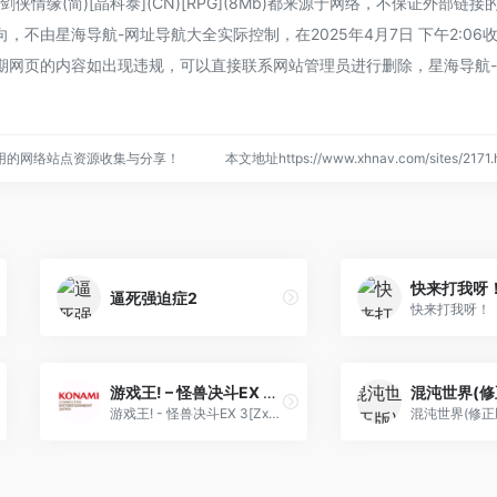
情缘(简)[晶科泰](CN)[RPG](8Mb)都来源于网络，不保证外部链
不由星海导航-网址导航大全实际控制，在2025年4月7日 下午2:06
期网页的内容如出现违规，可以直接联系网站管理员进行删除，星海导航
用的网络站点资源收集与分享！
本文地址https://www.xhnav.com/sites/21
快来打我呀
逼死强迫症2
快来打我呀！
游戏王! – 怪兽决斗EX 3[Zxp](繁)(JP)(128Mb)
游戏王! - 怪兽决斗EX 3[Zxp](繁)(JP)(128Mb)