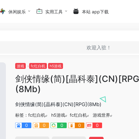
休闲娱乐
实用工具
本站 app下载
欢迎入驻！
游戏
fc红白机
h5游戏
剑侠情缘(简)[晶科泰](CN)[RPG
(8Mb)
剑侠情缘(简)[晶科泰](CN)[RPG](8Mb)
标签：
fc红白机
h5游戏
fc红白机
游戏世界
0
0
0
0
0