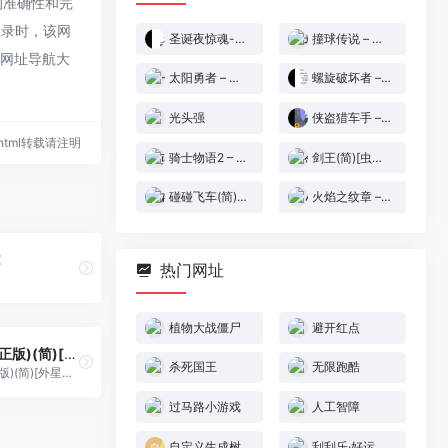
接的准确性和完
收录时，该网
圣诞夜惊魂-南瓜王[Crossztc](像素)[简](JP)(64Mb)
撞球传说 – 花撞2(繁)[晶碁电子](CN)[PUZ](1Mb)
-网址导航大
太阳勇者 – 火鸟(简)[hjind1213](JP)[STG](2Mb)
螺旋破坏者 – 轰振钻子[天使汉化组](简)(JP)(64Mb)
光头强
侠盗猎车手 – 前进[Beq & LCPD](Beta) (v20160720)[简](JP)(256Mb)
71.html转载请注明
骑士物语2 – 光之骑士(简)[外星科技](JP)[RPG](6Mb)
剑王(简)[虫虫](JP)[ACT](2Mb)
碰碰飞车(简)[高伟](JP)[RAC](0.5Mb)
火焰之纹章 – 暗黑龙与光之剑(v1.05)(简)[寒雪使者](JP)[SLG](5Mb)
！
热门网址
植物大战僵尸
避开红点
混沌世界(修正版)(简)[外星科技+Vanyogin](JP)[RPG](7Mb)
杀死国王
无限跑酷
混沌世界(修正版)(简)[外星科技+Vanyogin](JP)[RPG](7Mb)
过马路小游戏
人工智障
自定义生成树
刮刮乐·好运十倍