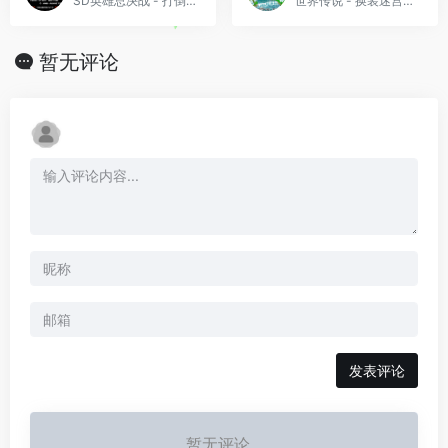
SD英雄总决战 - 打倒！恶之军团(简)[Zero Boy](JP)[ACT](2Mb)
世界传说 - 换装迷宫3[盗版&9c](简)(JP)(128Mb)
暂无评论
发表评论
暂无评论...