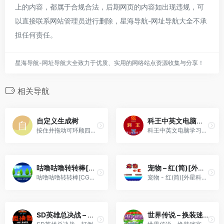
上的内容，都属于合规合法，后期网页的内容如出现违规，可
以直接联系网站管理员进行删除，星海导航-网址导航大全不承
担任何责任。
星海导航-网址导航大全致力于优质、实用的网络站点资源收集与分享！
相关导航
自定义生成树
科王中英文电脑学习卡(v3.1)(简)[科达](CN)[ETC](4Mb)
按住并拖动可环顾四周，右上...
科王中英文电脑学习卡(v3.1)(...
咕噜咕噜转转棒[CGP](简)(JP)(32Mb)
宠物 – 红(简)[外星科技](CN)[RPG](8Mb)
咕噜咕噜转转棒[CGP](简)(JP)(32Mb)
宠物 - 红(简)[外星科技](CN)[RPG](8Mb)
SD英雄总决战 – 打倒！恶之军团(简)[Zero Boy](JP)[ACT](2Mb)
世界传说 – 换装迷宫3[盗版&9c](简)(JP)(128Mb)