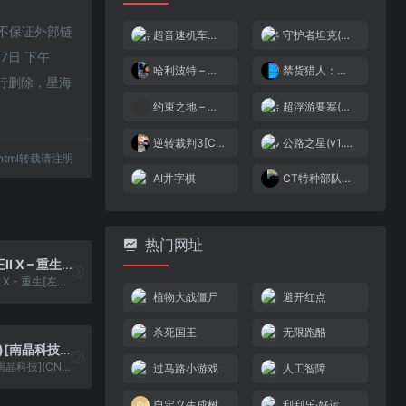
络，不保证外部链
超音速机车赛(简)[c1faceb0](JU)[RAC](0.31Mb)
守护者坦克(简)[虫虫](US)[STG](0.75Mb)
7日 下午
哈利波特 – 魔法石[shikeyu](v0.1)(简)(64Mb)
禁货猎人：时空的冒险者[TGB](测试)[简](JP)(128Mb)
行删除，星海
约束之地 – 利维艾拉[PromisedLand](v1.05)[繁](JP)(256Mb)
超浮游要塞(简)[高伟](JP)[STG](0.31Mb)
逆转裁判3[CGP](v1.02)(简)(JP)(82.1Mb)
公路之星(v1.0)(简)[九班](JP)[RAC](1Mb)
18.html转载请注明
AI井字棋
CT特种部队3-生化恐怖[Advance][v1.1](简)(JP)(32Mb)
热门网址
超级街头霸王II X – 重生[左马](简)(JP)(64.13Mb)
超级街头霸王II X - 重生[左马](简)(JP)(64.13Mb)
植物大战僵尸
避开红点
杀死国王
无限跑酷
武侠天地(简)[南晶科技](CN)[RPG](8Mb)
武侠天地(简)[南晶科技](CN)[RPG](8Mb)
过马路小游戏
人工智障
自定义生成树
刮刮乐·好运十倍