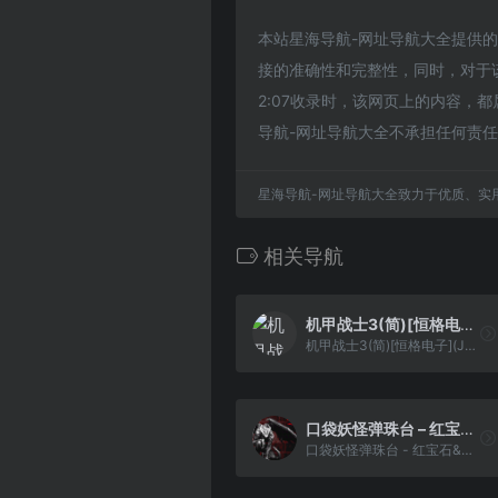
本站星海导航-网址导航大全提供的双截龙3
接的准确性和完整性，同时，对于该
2:07收录时，该网页上的内容
导航-网址导航大全不承担任何责
星海导航-网址导航大全致力于优质、实
相关导航
机甲战士3(简)[恒格电子](JP)[RPG](6Mb)
机甲战士3(简)[恒格电子](JP)[RPG](6Mb)
口袋妖怪弹珠台 – 红宝石&蓝宝石[红魔](简)(JP)(64.29Mb)
口袋妖怪弹珠台 - 红宝石&蓝宝石[红魔](简)(JP)(64.29Mb)