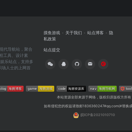
摸鱼游戏
关于我们
站点博客
隐
私政策
高效的现代导航站，聚合
站点提交
编程工具、设计素
闲娱乐站点，支持多
职场人士的上网首
本站资源全部来源于网络，版权归原版权方所有
如有侵犯您的权益请致邮1836360247#qq.com(#替换
皖ICP备2021010710