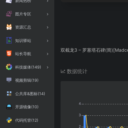
新闻热榜
图片专区
资源汇总
知识驿站
双截龙3 – 罗塞塔石碑(简)[Madcell]
站长导航
科技媒体(149)
数据统计
视频剪辑(19)
公共库&图标(14)
开源镜像(10)
代码托管(12)