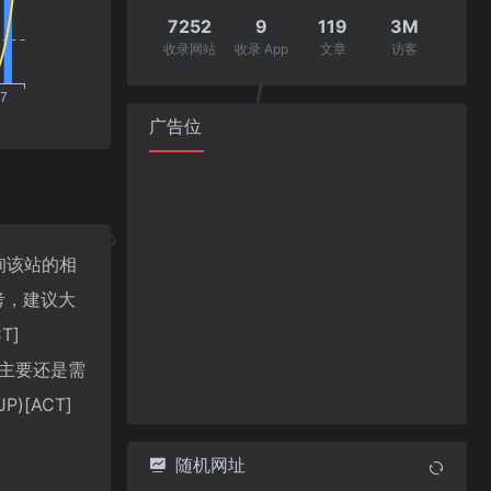
7252
9
119
3M
收录网站
收录 App
文章
访客
广告位
要查询该站的相
考，建议大
T]
最主要还是需
)[ACT]
随机网址