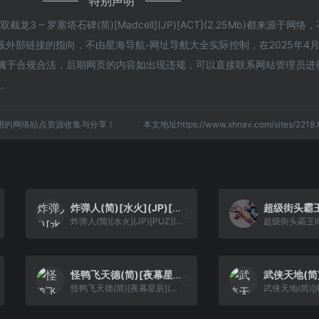
特别声明
 – 罗塞塔石碑(简)[Madcell](JP)[ACT](2.25Mb)都来源于网
外部链接的指向，不由星海导航-网址导航大全实际控制，在2025年4月
，都属于合规合法，后期网页的内容如出现违规，可以直接联系网站管理员进
任。
用的网络站点资源收集与分享！
本文地址https://www.xhnav.com/sites/22
炸弹人(简)[水火](JP)[PUZ](0.37Mb)
炸弹人(简)[水火](JP)[PUZ](0.37Mb)
怪鸭飞天德(简)[夜幕星辰](US)[ACT](2Mb)
怪鸭飞天德(简)[夜幕星辰](US)[ACT](2Mb)