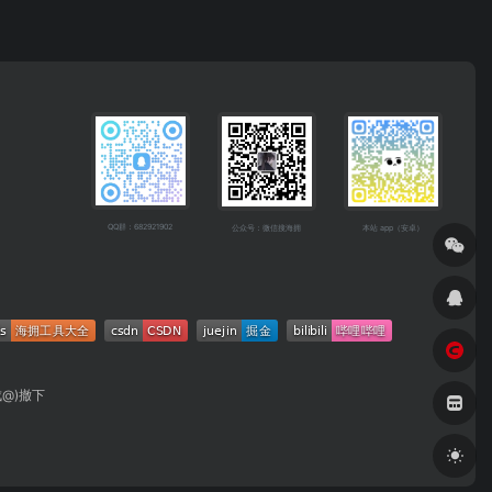
QQ群：682921902
公众号：微信搜海拥
本站 app（安卓）
成@)撤下