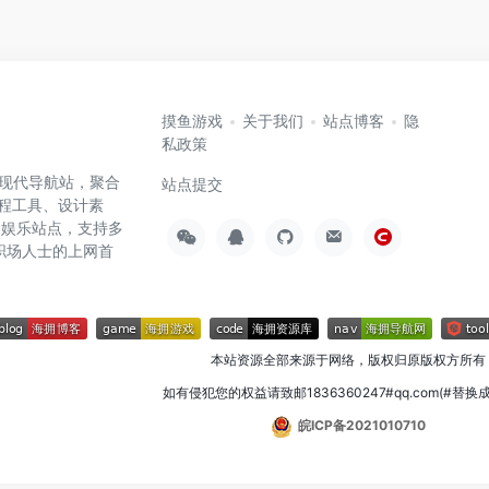
摸鱼游戏
关于我们
站点博客
隐
私政策
高效的现代导航站，聚合
站点提交
编程工具、设计素
闲娱乐站点，支持多
职场人士的上网首
本站资源全部来源于网络，版权归原版权方所有
如有侵犯您的权益请致邮1836360247#qq.com(#替换
皖ICP备2021010710