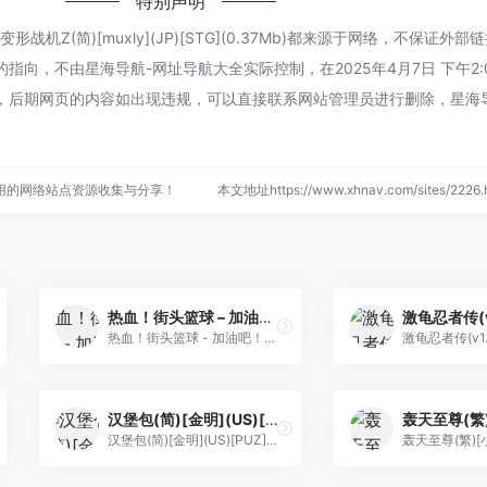
特别声明
机Z(简)[muxly](JP)[STG](0.37Mb)都来源于网络，不保证外
向，不由星海导航-网址导航大全实际控制，在2025年4月7日 下午2:
，后期网页的内容如出现违规，可以直接联系网站管理员进行删除，星海
用的网络站点资源收集与分享！
本文地址https://www.xhnav.com/sites/22
热血！街头篮球 – 加油吧！灌篮高手们！(简)[惊风+空气+gonerFC+火光](JP)[SPG](4Mb)
热血！街头篮球 - 加油吧！灌篮高手们！(简)[惊风+空气+gonerFC+火光](JP)[SPG](4Mb)
汉堡包(简)[金明](US)[PUZ](0.18Mb)
汉堡包(简)[金明](US)[PUZ](0.18Mb)