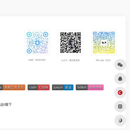
QQ群：682921902
公众号：微信搜海拥
本站 app（安卓）
成@)撤下