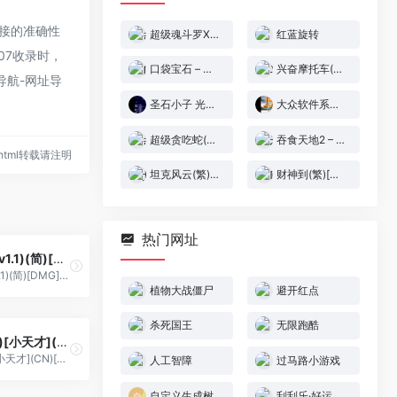
部链接的准确性
超级魂斗罗X(简)[孔雀天](CN)[ACT](4Mb)
红蓝旋转
07收录时，
口袋宝石 – 金(简)[南晶科技](CN)[RPG](16Mb)
兴奋摩托车(简)[F0REVERD](JU)[RAC](0.18Mb)
导航-网址导
圣石小子 光与暗的大决战[Advance汉化组](v0.4)(简)(JP)(64Mb)
大众软件系列 – 上海[PGCG](简)(JP)(32Mb)
超级贪吃蛇(简)[菜菜学堂](CN)[ACT](0.43Mb)
吞食天地2 – 秋风五丈原(v2.87)(v20190111)(简)[NT](JP)[RPG](5Mb)
26.html转载请注明
坦克风云(繁)[三协资讯](CN)[STG](0.5Mb)
财神到(繁)[未知](CN)[TAB](4Mb)
热门网址
激龟忍者传(v1.1)(简)[DMG](JP)[ACT](3Mb)
激龟忍者传(v1.1)(简)[DMG](JP)[ACT](3Mb)
植物大战僵尸
避开红点
杀死国王
无限跑酷
轰天至尊(繁)[小天才](CN)[ACT](2Mb)
轰天至尊(繁)[小天才](CN)[ACT](2Mb)
人工智障
过马路小游戏
自定义生成树
刮刮乐·好运十倍