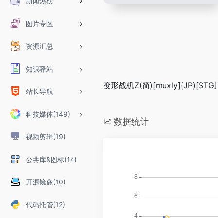
新闻热榜
图片专区
资源汇总
知识驿站
变形战机Z(简)[muxly](JP)[STG]
站长导航
科技媒体(149)
数据统计
视频剪辑(19)
公共库&图标(14)
开源镜像(10)
代码托管(12)