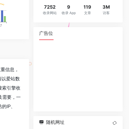
7252
9
119
3M
收录网站
收录 App
文章
访客
广告位
关权重信息，
请以爱站数
、搜索引擎收
及需要，一
站的IP、
随机网址