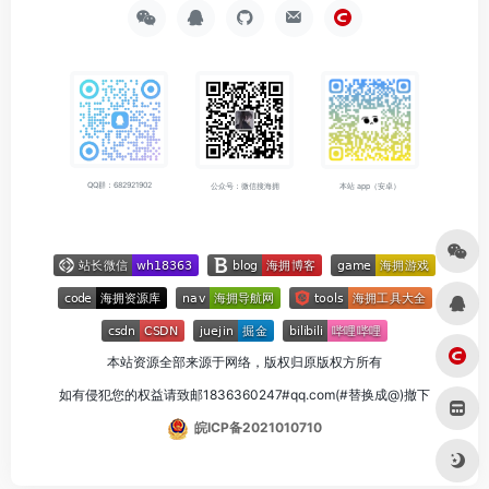
QQ群：682921902
公众号：微信搜海拥
本站 app（安卓）
本站资源全部来源于网络，版权归原版权方所有
如有侵犯您的权益请致邮1836360247#qq.com(#替换成@)撤下
皖ICP备2021010710