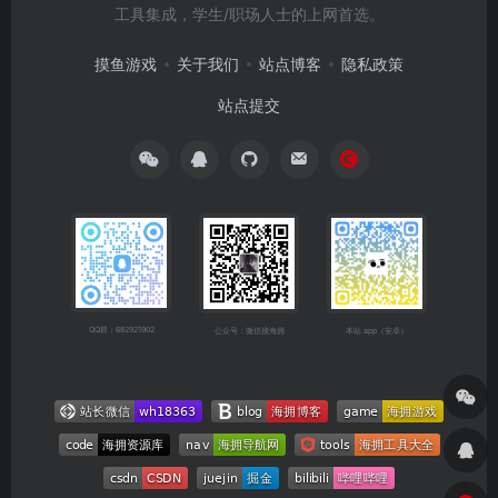
工具集成，学生/职场人士的上网首选。
摸鱼游戏
关于我们
站点博客
隐私政策
站点提交
QQ群：682921902
公众号：微信搜海拥
本站 app（安卓）