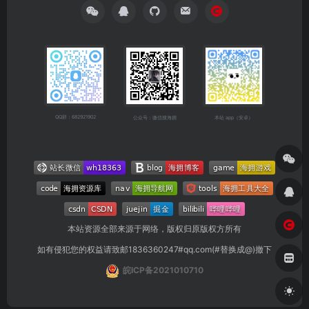
QQ群：682921902
公众号：微信搜海拥
本站 app（安卓）
本站资源全部来源于网络，版权归原版权方所有
如有侵犯您的权益请致邮1836360247#qq.com(#替换成@)撤下
皖ICP备2021010710