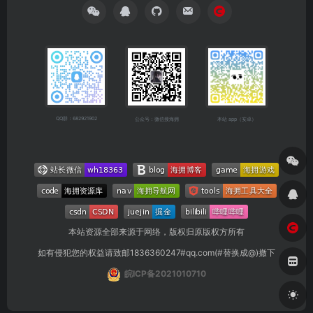
QQ群：682921902
公众号：微信搜海拥
本站 app（安卓）
本站资源全部来源于网络，版权归原版权方所有
如有侵犯您的权益请致邮1836360247#qq.com(#替换成@)撤下
皖ICP备2021010710