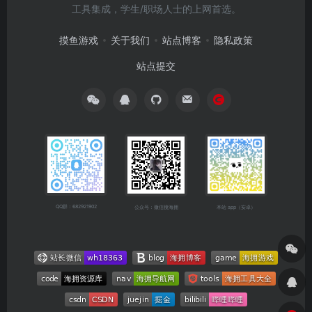
工具集成，学生/职场人士的上网首选。
摸鱼游戏
关于我们
站点博客
隐私政策
站点提交
QQ群：682921902
公众号：微信搜海拥
本站 app（安卓）