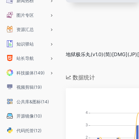
新闻热榜
图片专区
资源汇总
知识驿站
地狱极乐丸(v1.0)(简)[DMG](JP)[
站长导航
科技媒体(149)
数据统计
视频剪辑(19)
公共库&图标(14)
开源镜像(10)
代码托管(12)