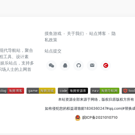
摸鱼游戏
关于我们
站点博客
隐
私政策
高效的现代导航站，聚合
站点提交
编程工具、设计素
闲娱乐站点，支持多
职场人士的上网首
本站资源全部来源于网络，版权归原版权方所有
如有侵犯您的权益请致邮1836360247#qq.com(#替换
皖ICP备2021010710