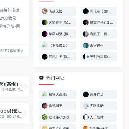
外部链接的准确
飞越天险
哥伦布传(修正版)[外星科技](JP)[RPG](4Mb)
:09收录
火箭赛车(简)[御酒探花](JP)[RAC](0.5Mb)
快杰洋枪丸2 – 机关之地大冒险(简)[烈火暴龙](JP)[ACT](2Mb)
星海导航-网
拳霸4(繁)[恒格电子](JP)[SLG](4Mb)
海贼王 – 目标!赏金之王[模拟天下&枫雪动漫](简)(JP)(65.41Mb)
《罗斯魔影》
密室逃生
15.html转载请注明
混沌世界(修正版)(简)[外星科技+Vanyogin](JP)[RPG](7Mb)
光明与黑暗(光明力量) – 黑暗龙的复活[天使汉化组+hitomisky](半汉化修正版)(简)(JP)(64.4Mb)
热门网址
吃豆小精灵(简)[高伟](JP)[PUZ](0.18Mb)
吃豆小精灵(简)[高伟](JP)[PUZ](0.18Mb)
植物大战僵尸
避开红点
杀死国王
无限跑酷
光明之魂II[PGCG](繁)(JP)(128Mb)
光明之魂II[PGCG](繁)(JP)(128Mb)
过马路小游戏
人工智障
自定义生成树
刮刮乐·好运十倍