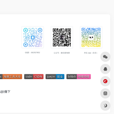
QQ群：682921902
公众号：微信搜海拥
本站 app（安卓）
成@)撤下