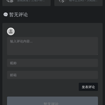
游戏实现了三维户外滑雪场景🛹
格斗之王R2 - 大蛇四天王(简)[南晶科技](CN)[RPG](4Mb)
暂无评论
发表评论
暂无评论...