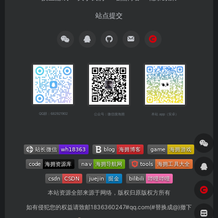
站点提交
QQ群：682921902
公众号：微信搜海拥
本站 app（安卓）
本站资源全部来源于网络，版权归原版权方所有
如有侵犯您的权益请致邮1836360247#qq.com(#替换成@)撤下