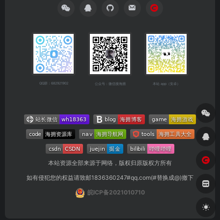
QQ群：682921902
公众号：微信搜海拥
本站 app（安卓）
本站资源全部来源于网络，版权归原版权方所有
如有侵犯您的权益请致邮1836360247#qq.com(#替换成@)撤下
皖ICP备2021010710