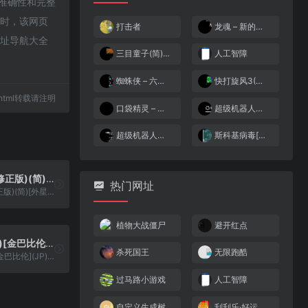
的准确性和完整
录时，该网页
打击者
龙魂 – 新的血族(简)[Nineswords](JP)[STG](6Mb)
网址导航大全
三目童子(简)[asiwish](JP)[ACT](2Mb)
人工智障
蜘蛛侠 – 六邪归来(简)[逆游的五彩鱼](US)[ACT](3Mb)
快打旋风3(简)[dfqshy](CN)[ACT](6Mb)
82.html转载请注明
口袋精灵 – 金(解密版)(简)[外星科技+WXN](CN)[RPG](8Mb)
超级机器人大战J[星组](v1.0) (繁)(JP)(131.1Mb)
超级机器人大战D[张老批](简)(JP)(64Mb)
斯科基病毒[河豚幻想](简)(128Mb)
最终幻想2(修正版)(简)[外星科技+SSforME](JP)[RPG](4Mb)
热门网址
最终幻想2(修正版)(简)[外星科技+SSforME](JP)[RPG](4Mb)
植物大战僵尸
避开红点
威洛传奇(简)[金巴比伦](JP)[RPG](4Mb)
杀死国王
无限跑酷
威洛传奇(简)[金巴比伦](JP)[RPG](4Mb)
过马路小游戏
人工智障
自定义生成树
刮刮乐·好运十倍