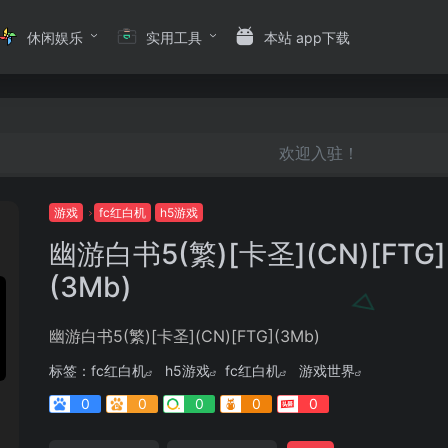
休闲娱乐
实用工具
本站 app下载
欢迎入驻！
游戏
fc红白机
h5游戏
幽游白书5(繁)[卡圣](CN)[FTG]
(3Mb)
幽游白书5(繁)[卡圣](CN)[FTG](3Mb)
标签：
fc红白机
h5游戏
fc红白机
游戏世界
0
0
0
0
0