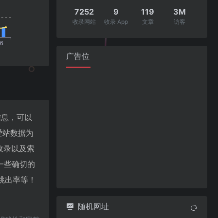
7252
9
119
3M
收录网站
收录 App
文章
访客
广告位
重信息，可以
爱站数据为
擎收录以及索
一些确切的
、跳出率等！
随机网址