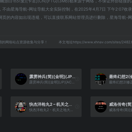
白书5(繁)[卡圣](CN)[FTG](3Mb)都来源于网络，不保证外部链接
由星海导航-网址导航大全实际控制，在2025年4月7日 下午2:07收
网页的内容如出现违规，可以直接联系网站管理员进行删除，星海导航-
用的网络站点资源收集与分享！
本文地址https://www.xhnav.com/sites/24
霹雳神兵(简)[金明](JP)[ACT](2Mb)
霹雳神兵(简)[金明](JP)[ACT](2Mb)
快杰洋枪丸2 – 机关之地大探险(简)[高伟](JP)[ACT](2Mb)
快杰洋枪丸2 - 机关之地大探险(简)[高伟](JP)[ACT](2Mb)