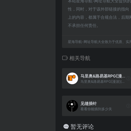
本站星海导航-网址导航大全提供的幽游
性，同时，对于该外部链接的指向，不
上的内容，都属于合规合法，后期
不承担任何责任。
星海导航-网址导航大全致力于优质、实
相关导航
马里奥&路易基RPG[漫游](简)(JP)(128Mb)
马里奥&路易基RPG[漫游](简)(JP)(128Mb)
见缝插针
看看你能插到多少关
暂无评论