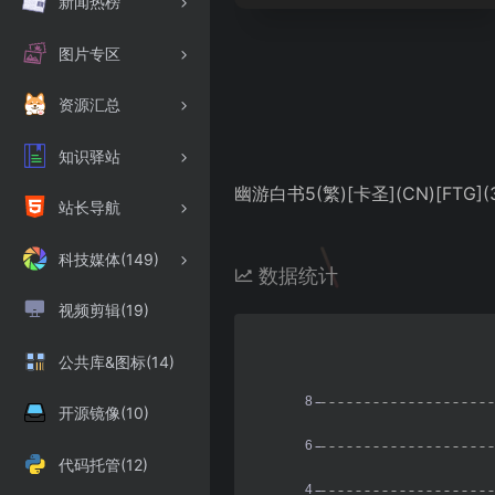
新闻热榜
图片专区
资源汇总
知识驿站
幽游白书5(繁)[卡圣](CN)[FTG](
站长导航
科技媒体(149)
数据统计
视频剪辑(19)
公共库&图标(14)
开源镜像(10)
代码托管(12)