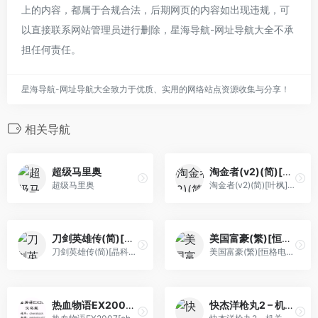
上的内容，都属于合规合法，后期网页的内容如出现违规，可
以直接联系网站管理员进行删除，星海导航-网址导航大全不承
担任何责任。
星海导航-网址导航大全致力于优质、实用的网络站点资源收集与分享！
相关导航
超级马里奥
淘金者(v2)(简)[叶枫](JP)[PUZ](0.37Mb)
超级马里奥
淘金者(v2)(简)[叶枫](JP)[PUZ](0.37Mb)
刀剑英雄传(简)[晶科泰](CN)[RPG](8Mb)
美国富豪(繁)[恒格电子](CN)[TAB](8Mb)
刀剑英雄传(简)[晶科泰](CN)[RPG](8Mb)
美国富豪(繁)[恒格电子](CN)[TAB](8Mb)
热血物语EX2007[chenstack][v0.5](简)(JP)(64Mb)
快杰洋枪丸2 – 机关之地大冒险(简)[烈火暴龙](JP)[ACT](2Mb)