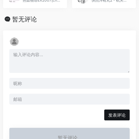
热血物语EX2007[chenstack][v0.5](简)(JP)(64Mb)
快杰洋枪丸2 - 机关之地大冒险(简)[烈火暴龙](JP)[ACT](2Mb)
暂无评论
发表评论
暂无评论...